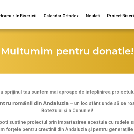
Hramurile Bisericii
Calendar Ortodox
Noutati
Proiect Biser
Multumim pentru donatie!
u sprijinul tau suntem mai aproape de inteplinirea proiectulu
𝗱𝗼𝘅𝗲 𝗽𝗲𝗻𝘁𝗿𝘂 𝗿𝗼𝗺𝗮̂𝗻𝗶𝗶 𝗱𝗶𝗻 𝗔𝗻𝗱𝗮𝗹𝘂𝘇𝗶𝗮 – un loc sfân
Botezului și a Cununiei!
poti sustine proiectul prin impartasirea acestuia cu rudele sa
m forțele pentru creștinii din Andaluzia și pentru generațiile