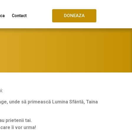
DONEAZA
ica
Contact
i:
t unde să se roage, unde să primească Lumina Sfântă, Taina
u prietenii tai.
 care îi vor urma!