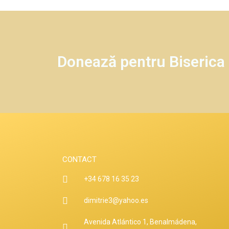
Donează pentru Biseric
CONTACT
+34 678 16 35 23
dimitrie3@yahoo.es
Avenida Atlántico 1, Benalmádena,