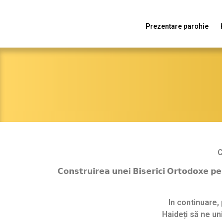
Prezentare parohie
C
𝗖𝗼𝗻𝘀𝘁𝗿𝘂𝗶𝗿𝗲𝗮 𝘂𝗻𝗲𝗶 𝗕𝗶𝘀𝗲𝗿𝗶𝗰𝗶 𝗢𝗿𝘁𝗼
In continuare, 
Haideți să ne uni