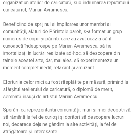
organizat un atelier de caricatură, sub îndrumarea reputatului
caricaturist, Marian Avramescu.
Beneficiind de sprijinul și implicarea unor membri ai
comunității, alături de Părintele paroh, s-a format un grup
numeros de copii și părinți, care au avut ocazia să il
cunoască îndeaproape pe Marian Avramescu, să fie
imortalizați în lucrări realizate ad-hoc, să descopere din
tainele acestei arte, dar, mai ales, să experimenteze un
moment complet inedit, relaxant și amuzant.
Eforturile celor mici au fost răsplătite pe măsură, primind la
sfârșitul atelierului de caricatură, o diplomă de merit,
semnată însuși de artistul Marian Avramescu.
Sperăm ca reprezentanții comunității, mari și mici deopotrivă,
să rămână la fel de curioși și doritori să descopere lucruri
noi, deoarece deja ne gândim la alte activități, la fel de
atrăgătoare și interesante.